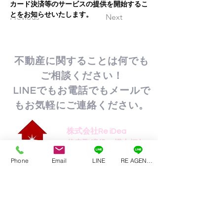
カード決済等のサービスの提供を開始するこ
とをお知らせいたします。
Previous
Next
不動産に関することは何でも
ご相談ください！
LINEでもお電話でもメールで
もお気軽にご連絡ください。
株式会社Re iDea
代表取締役 横山拓矢
携帯：080-3179-7803
Phone
Email
LINE
RE AGENT公式LINE
〒192-0031
東京都八王子市小宮町1076-5
ジュネス石川102号室
Email:
corp@re-idea.com