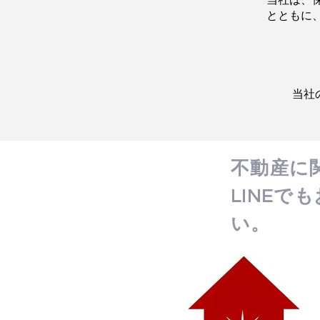
当社は、
とともに
当社
不動産に
LINE
い。