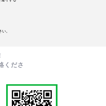
を遵守する
さい。
！
絡くださ