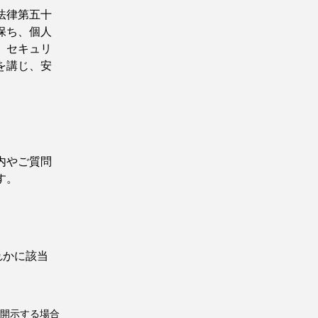
法律第五十
保ち、個人
、セキュリ
を講じ、安
内やご質問
す。
れかに該当
開示する場合